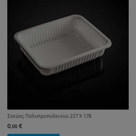
Σκεύος Πολυπροπυλενίου 227 X 178
0
€
,00