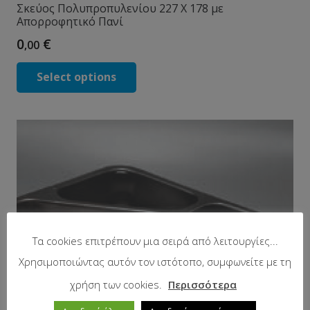
Σκεύος Πολυπροπυλενίου 227 X 178 με
Απορροφητικό Πανί
0
€
,00
Select options
Τα cookies επιτρέπουν μια σειρά από λειτουργίες...
Χρησιμοποιώντας αυτόν τον ιστότοπο, συμφωνείτε με τη
χρήση των cookies.
Περισσότερα