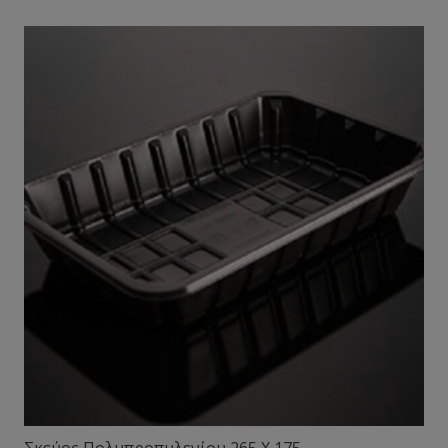
Σκεύος Πολυπροπυλενίου 265 X 175