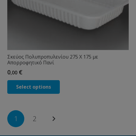
Σκεύος Πολυπροπυλενίου 275 X 175 με
Απορροφητικό Πανί
0
€
,00
Select options
Σελιδοποίηση
1
2
άρθρων