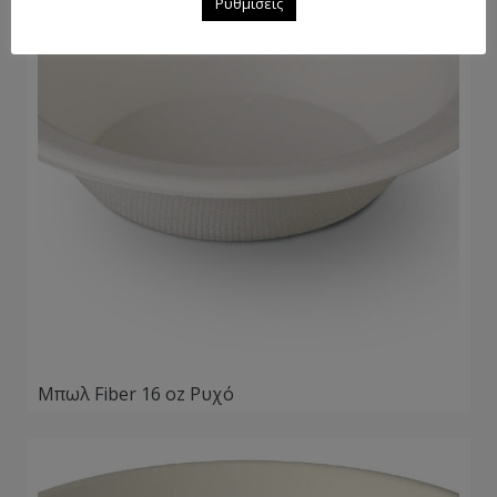
Ρυθμίσεις
Μπωλ Fiber 16 oz Ρυχό