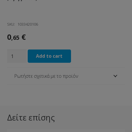
SKU:
1033420106
0
€
,65
Σακούλα
Add to cart
Απορριμμάτων
Βαρέως
Ρωτήστε σχετικά με το προϊόν
Τύπου
Μαύρη
70cm
x
90cm
Δείτε επίσης
quantity